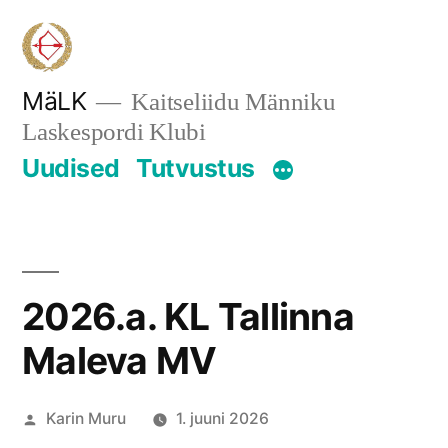
Skip
to
content
MäLK
Kaitseliidu Männiku
Laskespordi Klubi
Uudised
Tutvustus
2026.a. KL Tallinna
Maleva MV
Posted
Karin Muru
1. juuni 2026
by