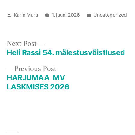
Posted
Posted
Karin Muru
1. juuni 2026
Uncategorized
by
in
Next
Next Post
post:
Heli Rassi 54. mälestusvõistlused
Navigeerimine
Previous
Previous Post
post:
HARJUMAA MV
LASKMISES 2026