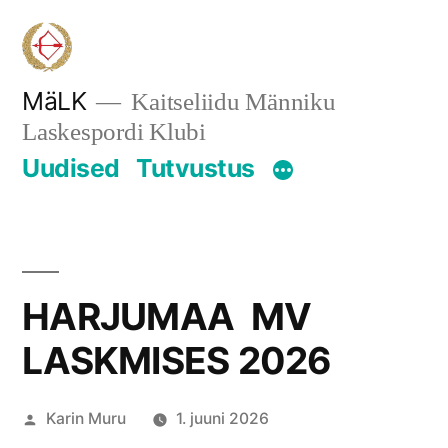
Skip
to
content
MäLK
Kaitseliidu Männiku
Laskespordi Klubi
Uudised
Tutvustus
HARJUMAA MV
LASKMISES 2026
Posted
Karin Muru
1. juuni 2026
by