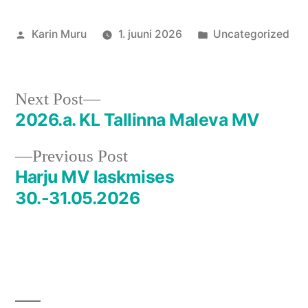
Posted
Posted
Karin Muru
1. juuni 2026
Uncategorized
by
in
Next
Next Post
post:
2026.a. KL Tallinna Maleva MV
Navigeerimine
Previous
Previous Post
post:
Harju MV laskmises
30.-31.05.2026