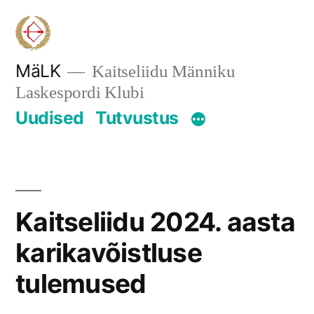
Skip
to
content
MäLK
Kaitseliidu Männiku
Laskespordi Klubi
Uudised
Tutvustus
Kaitseliidu 2024. aasta
karikavõistluse
tulemused