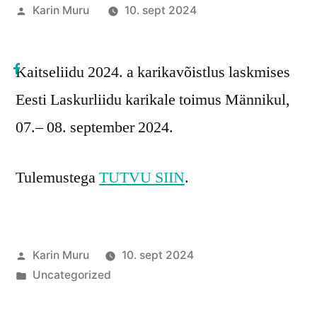
Posted
Karin Muru
10. sept 2024
by
Kaitseliidu 2024. a karikavõistlus laskmises
Eesti Laskurliidu karikale toimus Männikul,
07.– 08. september 2024.
Tulemustega
TUTVU SIIN
.
Posted
Karin Muru
10. sept 2024
by
Posted
Uncategorized
in