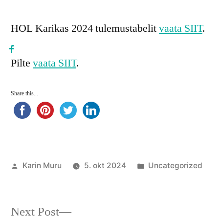
HOL Karikas 2024 tulemustabelit
vaata SIIT
.
Pilte
vaata SIIT
.
Share this...
Posted
Posted
Karin Muru
5. okt 2024
Uncategorized
by
in
Next
Next Post