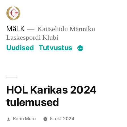
Skip
to
content
MäLK
Kaitseliidu Männiku
Laskespordi Klubi
Uudised
Tutvustus
HOL Karikas 2024
tulemused
Posted
Karin Muru
5. okt 2024
by