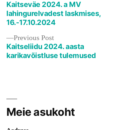
post:
Kaitseväe 2024. a MV
Navigeerimine
lahingurelvadest laskmises,
16.-17.10.2024
Previous
Previous Post
post:
Kaitseliidu 2024. aasta
karikavõistluse tulemused
Meie asukoht