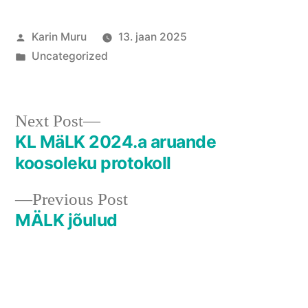
Posted
Karin Muru
13. jaan 2025
by
Posted
Uncategorized
in
Next
Next Post
post:
KL MäLK 2024.a aruande
Navigeerimine
koosoleku protokoll
Previous
Previous Post
post:
MÄLK jõulud