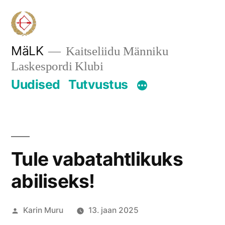
Skip
to
content
MäLK
Kaitseliidu Männiku
Laskespordi Klubi
Uudised
Tutvustus
Tule vabatahtlikuks
abiliseks!
Posted
Karin Muru
13. jaan 2025
by