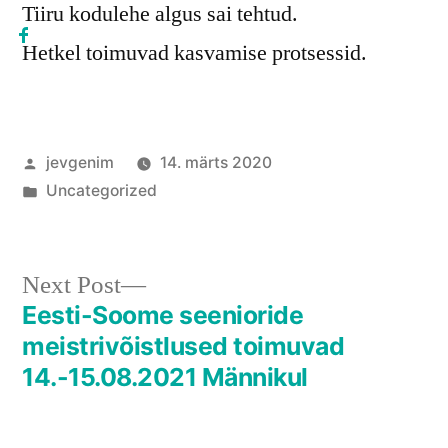
Tiiru kodulehe algus sai tehtud.
Hetkel toimuvad kasvamise protsessid.
Posted
jevgenim
14. märts 2020
by
Posted
Uncategorized
in
Next
Next Post
post:
Eesti-Soome seenioride
Navigeerimine
meistrivõistlused toimuvad
14.-15.08.2021 Männikul