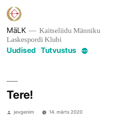
Skip
to
content
MäLK
Kaitseliidu Männiku
Laskespordi Klubi
Uudised
Tutvustus
Tere!
Posted
jevgenim
14. märts 2020
by