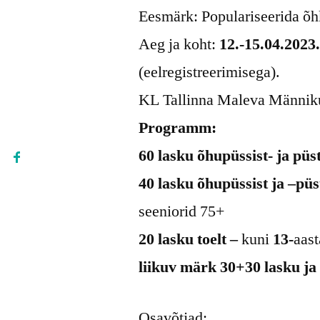
Eesmärk: Populariseerida õh
Aeg ja koht:
12.-15.04.2023.
(eelregistreerimisega).
KL Tallinna Maleva Männiku 
Programm:
60 lasku õhupüssist- ja püst
40 lasku
õhupüssist ja –püs
seeniorid 75+
20 lasku toelt –
kuni
13-
aast
liikuv märk 30+30 lasku j
Osavõtjad: