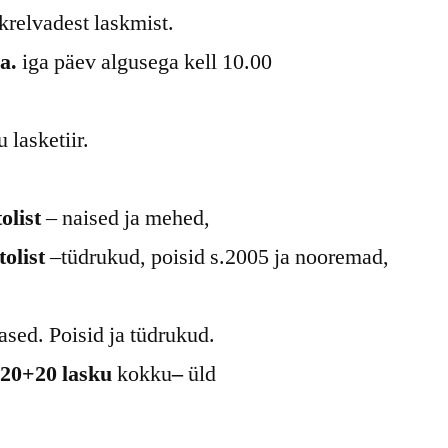
krelvadest laskmist.
a.
iga päev algusega kell 10.00
lasketiir.
olist
– naised ja mehed,
tolist
–tüdrukud, poisid s.2005 ja nooremad,
ased. Poisid ja tüdrukud.
a 20+20 lasku
kokku
–
üld