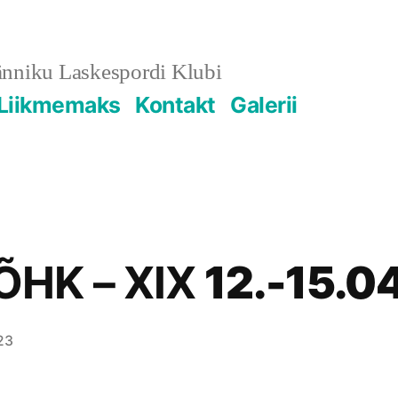
änniku Laskespordi Klubi
Liikmemaks
Kontakt
Galerii
ÕHK – XIX
12.-15.0
23