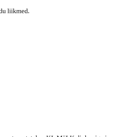
idu liikmed.
.