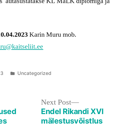
sis autasustatakse KL MäLK diplomiga ja
10.04.2023
Karin Muru mob.
ru@kaitseliit.ee
Posted
23
Uncategorized
in
Next
Next Post
post:
lused
Endel Rikandi XVI
es
mälestusvõistlus