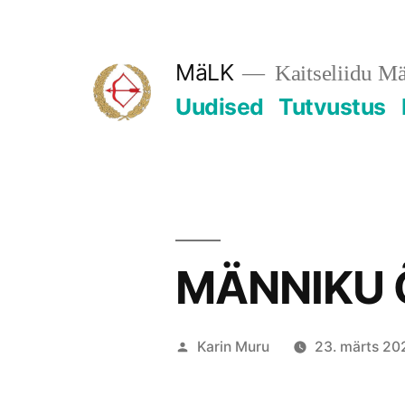
Skip
to
MäLK
Kaitseliidu M
content
Uudised
Tutvustus
MÄNNIKU 
Posted
Karin Muru
23. märts 20
by