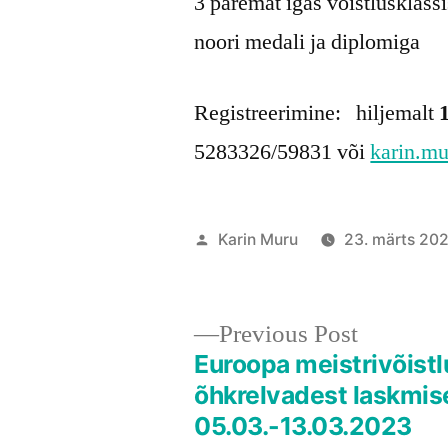
3 paremat igas võistlusklas
noori medali ja diplomiga
Registreerimine: hiljemalt
5283326/59831 või
karin.mu
Posted
Karin Muru
23. märts 20
by
Previous
Previous Post
post:
Euroopa meistrivõist
Navigeerimine
õhkrelvadest laskmis
05.03.-13.03.2023