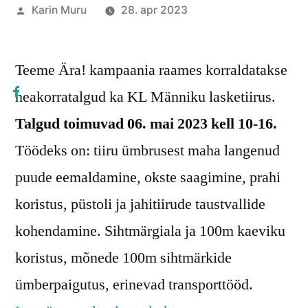
Posted
Karin Muru
28. apr 2023
by
Teeme Ära! kampaania raames korraldatakse
heakorratalgud ka KL Männiku lasketiirus.
Talgud toimuvad 06. mai 2023 kell 10-16.
Töödeks on: tiiru ümbrusest maha langenud
puude eemaldamine, okste saagimine, prahi
koristus, püstoli ja jahitiirude taustvallide
kohendamine. Sihtmärgiala ja 100m kaeviku
koristus, mõnede 100m sihtmärkide
ümberpaigutus, erinevad transporttööd.