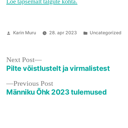
Loe täpsemalt talgute kohta.
Posted
Posted
Karin Muru
28. apr 2023
Uncategorized
by
in
Next
Next Post
post:
Pilte võistlustelt ja virmalistest
Navigeerimine
Previous
Previous Post
post:
Männiku Õhk 2023 tulemused