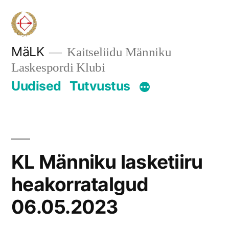
Skip
to
content
MäLK
Kaitseliidu Männiku
Laskespordi Klubi
Uudised
Tutvustus
KL Männiku lasketiiru
heakorratalgud
06.05.2023