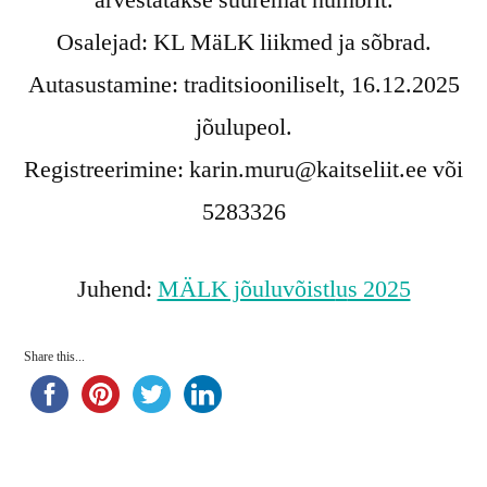
arvestatakse suuremat numbrit.
Osalejad: KL MäLK liikmed ja sõbrad.
Autasustamine: traditsiooniliselt, 16.12.2025
jõulupeol.
Registreerimine: karin.muru@kaitseliit.ee või
5283326
Juhend:
MÄLK jõuluvõistl
u
s 2025
Share this...