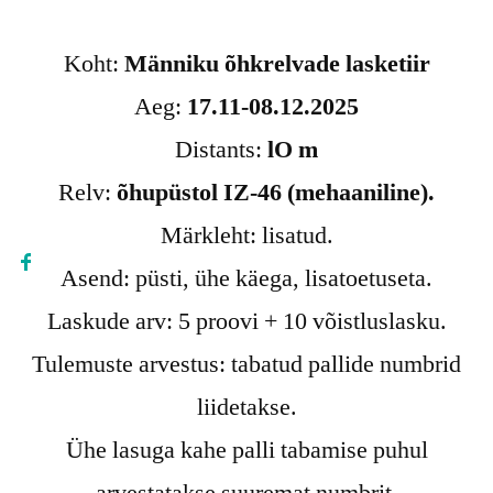
Koht:
Männiku õhkrelvade lasketiir
Aeg:
17.11-08.12.2025
Distants:
lO m
Relv:
õhupüstol IZ-46 (mehaaniline).
Märkleht: lisatud.
Asend: püsti, ühe käega, lisatoetuseta.
Laskude arv: 5 proovi + 10 võistluslasku.
Tulemuste arvestus: tabatud pallide numbrid
liidetakse.
Ühe lasuga kahe palli tabamise puhul