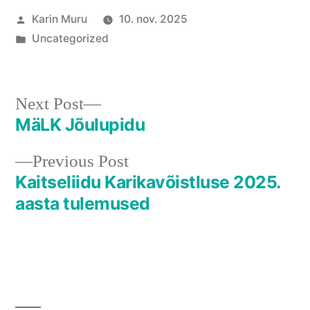
Posted
Karin Muru
10. nov. 2025
by
Posted
Uncategorized
in
Next
Next Post
post:
MäLK Jõulupidu
Navigeerimine
Previous
Previous Post
post:
Kaitseliidu Karikavõistluse 2025.
aasta tulemused