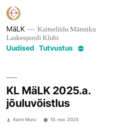
Skip
to
content
MäLK
Kaitseliidu Männiku
Laskespordi Klubi
Uudised
Tutvustus
KL MäLK 2025.a.
jõuluvõistlus
Posted
Karin Muru
10. nov. 2025
by