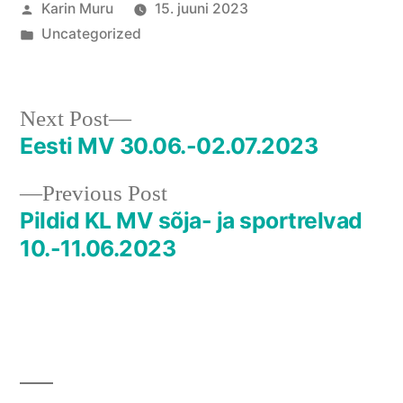
Posted
Karin Muru
15. juuni 2023
by
Posted
Uncategorized
in
Next
Next Post
post:
Eesti MV 30.06.-02.07.2023
Navigeerimine
Previous
Previous Post
post:
Pildid KL MV sõja- ja sportrelvad
10.-11.06.2023