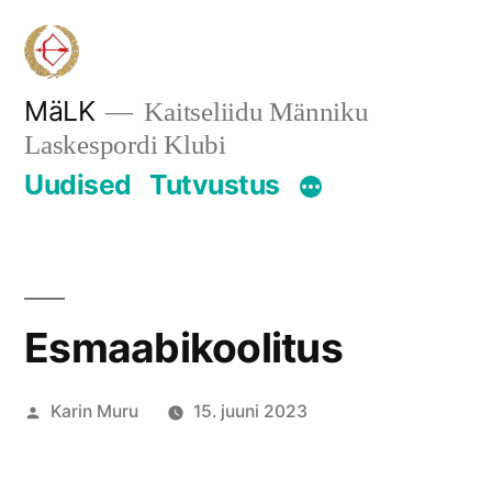
Skip
to
content
MäLK
Kaitseliidu Männiku
Laskespordi Klubi
Uudised
Tutvustus
Esmaabikoolitus
Posted
Karin Muru
15. juuni 2023
by