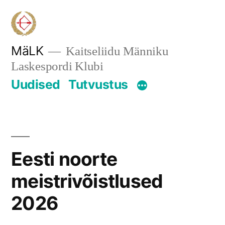
Skip
to
content
MäLK
Kaitseliidu Männiku
Laskespordi Klubi
Uudised
Tutvustus
Eesti noorte
meistrivõistlused
2026