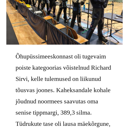
Õhupüssimeeskonnast oli tugevaim
poiste kategoorias võistelnud Richard
Sirvi, kelle tulemused on liikunud
tõusvas joones. Kaheksandale kohale
jõudnud noormees saavutas oma
senise tippmargi, 389,3 silma.
Tüdrukute tase oli lausa mäekõrgune,