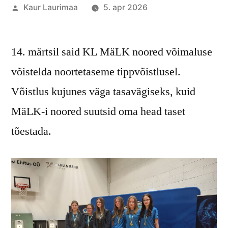
Posted
Kaur Laurimaa
5. apr 2026
by
14. märtsil said KL MäLK noored võimaluse
võistelda noortetaseme tippvõistlusel.
Võistlus kujunes väga tasavägiseks, kuid
MäLK-i noored suutsid oma head taset
tõestada.