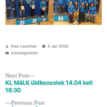
Posted
Kaur Laurimaa
5. apr 2026
by
Posted
Uncategorized
in
Next
Next Post
post:
KL MäLK üldkoosolek 14.04 kell
Navigeerimine
18:30
Previous
Previous Post