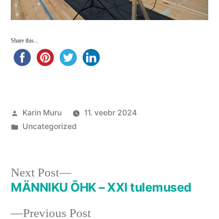
Share this...
Posted
Karin Muru
11. veebr 2024
by
Posted
Uncategorized
in
Next
Next Post
post:
MÄNNIKU ÕHK – XXI tulemused
Navigeerimine
Previous
Previous Post