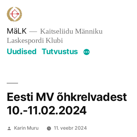
Skip
to
content
MäLK
Kaitseliidu Männiku
Laskespordi Klubi
Uudised
Tutvustus
Eesti MV õhkrelvadest
10.-11.02.2024
Posted
Karin Muru
11. veebr 2024
by