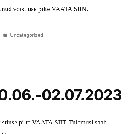
unud võistluse pilte VAATA SIIN.
Posted
Uncategorized
in
30.06.-02.07.2023
istluse pilte VAATA SIIT. Tulemusi saab
elt.