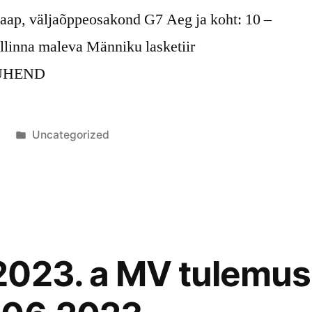
staap, väljaõppeosakond G7 Aeg ja koht: 10 –
allinna maleva Männiku lasketiir
UHEND
Posted
3
Uncategorized
in
2023. a MV tulemu