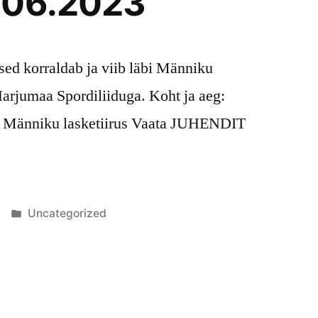
.06.2023
sed korraldab ja viib läbi Männiku
arjumaa Spordiliiduga. Koht ja aeg:
du Männiku lasketiirus Vaata JUHENDIT
Posted
Uncategorized
in