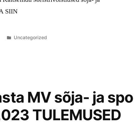
TA SIIN
Posted
3
Uncategorized
in
sta MV sõja- ja spo
.2023 TULEMUSED