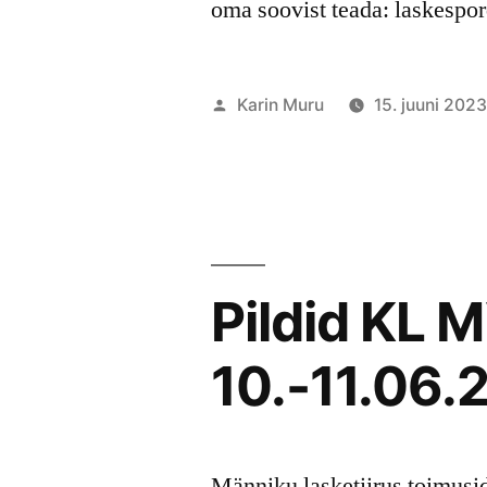
oma soovist teada: laskesp
Posted
Karin Muru
15. juuni 202
by
Pildid KL M
10.-11.06.
Männiku lasketiirus toimusid