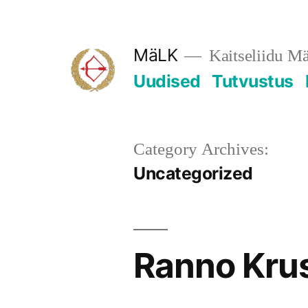
Skip
to
MäLK
Kaitseliidu M
content
Uudised
Tutvustus
Category Archives:
Uncategorized
Ranno Krus