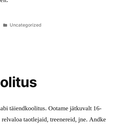
Posted
Uncategorized
in
olitus
abi täiendkoolitus. Ootame jätkuvalt 16-
relvaloa taotlejaid, treenereid, jne. Andke