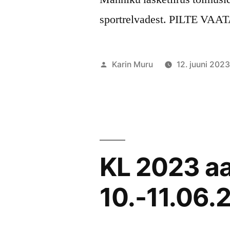
sportrelvadest. PILTE VAA
Posted
Karin Muru
12. juuni 202
by
KL 2023 aa
10.-11.06