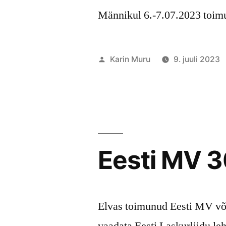
Männikul 6.-7.07.2023 toim
Posted
Karin Muru
9. juuli 2023
by
Eesti MV 
Elvas toimunud Eesti MV võ
vaadata Eesti Laskurliidu leh