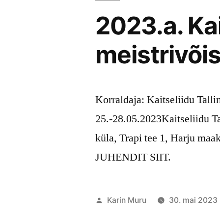
2023.a. Kai
meistrivõi
Korraldaja: Kaitseliidu Tall
25.-28.05.2023Kaitseliidu T
küla, Trapi tee 1, Harju m
JUHENDIT SIIT.
Posted
Karin Muru
30. mai 2023
by