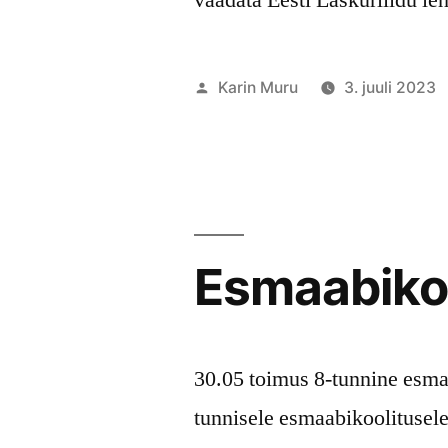
Posted
Karin Muru
3. juuli 2023
by
Esmaabiko
30.05 toimus 8-tunnine esma
tunnisele esmaabikoolitusele 