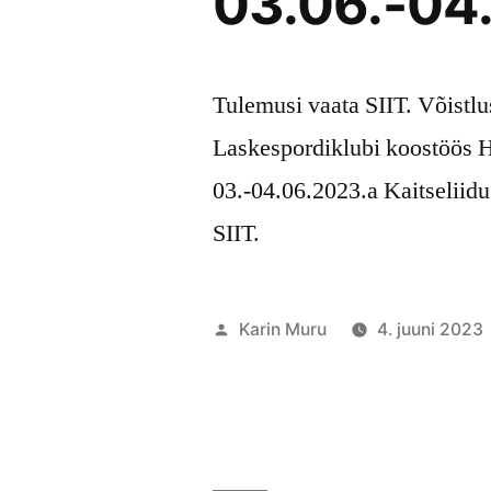
03.06.-04
Tulemusi vaata SIIT. Võistlu
Laskespordiklubi koostöös H
03.-04.06.2023.a Kaitselii
SIIT.
Posted
Karin Muru
4. juuni 2023
by