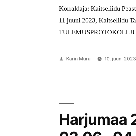
Korraldaja: Kaitseliidu Pea
11 juuni 2023, Kaitseliidu T
TULEMUSPROTOKOLLJ
Posted
Karin Muru
10. juuni 202
by
Harjumaa 