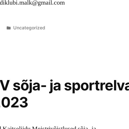
ordiklubi.malk@gmail.com
Posted
3
Uncategorized
in
V sõja- ja sportrelv
2023
 Kaitseliidu Meistrivõistlused sõja- ja