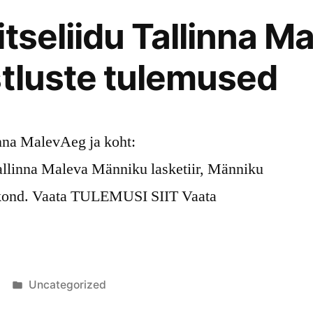
tseliidu Tallinna M
stluste tulemused
inna MalevAeg ja koht:
allinna Maleva Männiku lasketiir, Männiku
aakond. Vaata TULEMUSI SIIT Vaata
Posted
Uncategorized
in