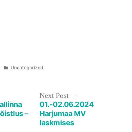
Posted
Uncategorized
in
Next
Next Post
post:
allinna
01.-02.06.2024
õistlus –
Harjumaa MV
laskmises