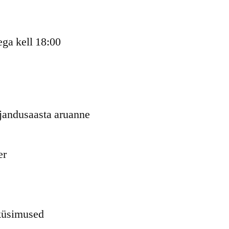
ga kell 18:00
jandusaasta aruanne
er
 küsimused