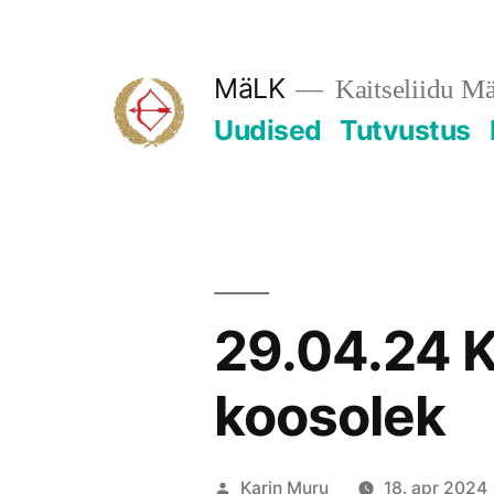
Skip
to
MäLK
Kaitseliidu M
content
Uudised
Tutvustus
29.04.24 
koosolek
Posted
Karin Muru
18. apr 2024