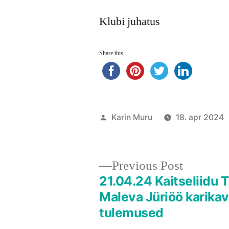
Klubi juhatus
Share this...
Posted
Karin Muru
18. apr 2024
by
Previous
Previous Post
post:
21.04.24 Kaitseliidu T
Navigeerimine
Maleva Jüriöö karikav
tulemused