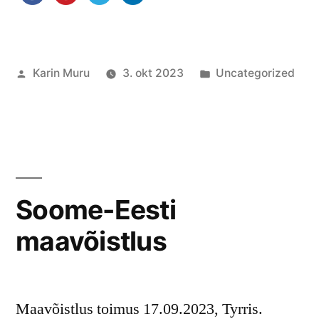
Posted
Posted
Karin Muru
3. okt 2023
Uncategorized
by
in
Soome-Eesti
maavõistlus
Maavõistlus toimus 17.09.2023, Tyrris.