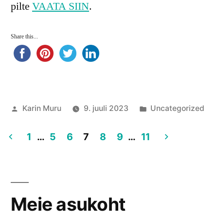
pilte
VAATA SIIN
.
Share this...
Posted
Posted
Karin Muru
9. juuli 2023
Uncategorized
by
in
1
…
5
6
7
8
9
…
11
Postituste
leheküljendus
Meie asukoht