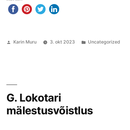
Posted
Posted
Karin Muru
3. okt 2023
Uncategorized
by
in
G. Lokotari
mälestusvõistlus