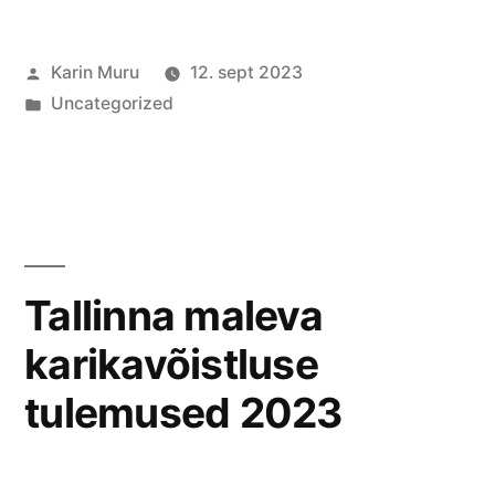
Posted
Karin Muru
12. sept 2023
by
Posted
Uncategorized
in
Tallinna maleva
karikavõistluse
tulemused 2023