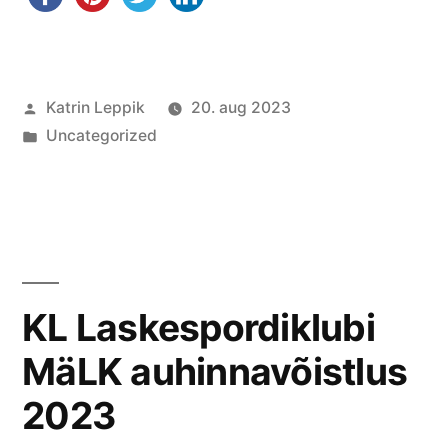
Posted
Katrin Leppik
20. aug 2023
by
Posted
Uncategorized
in
KL Laskespordiklubi
MäLK auhinnavõistlus
2023