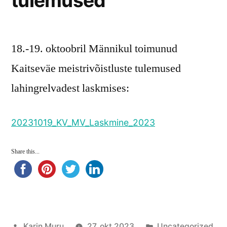
tulemused
18.-19. oktoobril Männikul toimunud
Kaitseväe meistrivõistluste tulemused
lahingrelvadest laskmises:
20231019_KV_MV_Laskmine_2023
Share this...
Posted
Posted
Karin Muru
27. okt 2023
Uncategorized