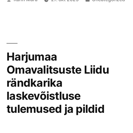
by
in
Harjumaa
Omavalitsuste Liidu
rändkarika
laskevõistluse
tulemused ja pildid