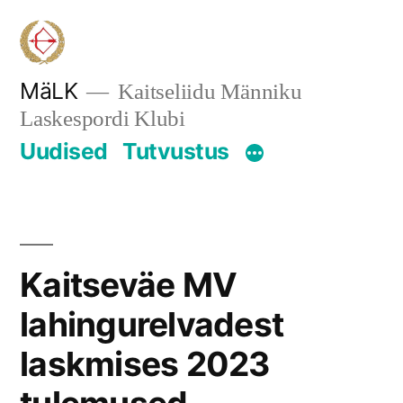
Skip
to
content
MäLK
Kaitseliidu Männiku
Laskespordi Klubi
Uudised
Tutvustus
Kaitseväe MV
lahingurelvadest
laskmises 2023