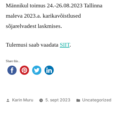
Männikul toimus 24.-26.08.2023 Tallinna
maleva 2023.a. karikavõistlused
sõjarelvadest laskmises.
Tulemusi saab vaadata
SIIT
.
Share this...
Posted
Posted
Karin Muru
5. sept 2023
Uncategorized
by
in