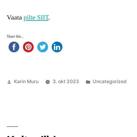
Vaata
pilte SIIT
.
Share this...
Posted
Posted
Karin Muru
3. okt 2023
Uncategorized
by
in