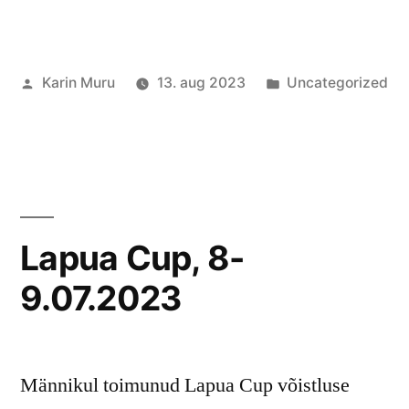
Posted
Posted
Karin Muru
13. aug 2023
Uncategorized
by
in
Lapua Cup, 8-
9.07.2023
Männikul toimunud Lapua Cup võistluse