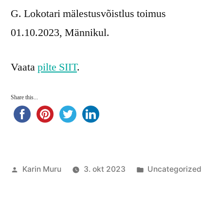
G. Lokotari mälestusvõistlus toimus
01.10.2023, Männikul.
Vaata
pilte SIIT
.
Share this...
Posted
Posted
Karin Muru
3. okt 2023
Uncategorized
by
in